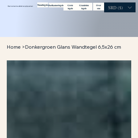
Wandtegels
Badkamertegels
Grote
Granieten
Over
Contact
Bezoek
SRD ($)
Hier komen kwaliteit en prijs samen
tegels
tegels
ons
showroom
Home
>
Donkergroen Glans Wandtegel 6,5x26 cm