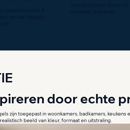
Veel producten direct uit
en geselecteerde A-
voorraad leverbaar.
ken van de hoogste
teit.
IE
spireren door echte p
gels zijn toegepast in woonkamers, badkamers, keukens
realistisch beeld van kleur, formaat en uitstraling.