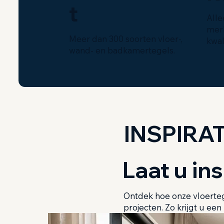
t
Alle
mer
Meer dan 300 soorten vloer-,
kwali
wand- en badkamertegels.
INSPIRAT
Laat u in
Ontdek hoe onze vloerte
projecten. Zo krijgt u een 