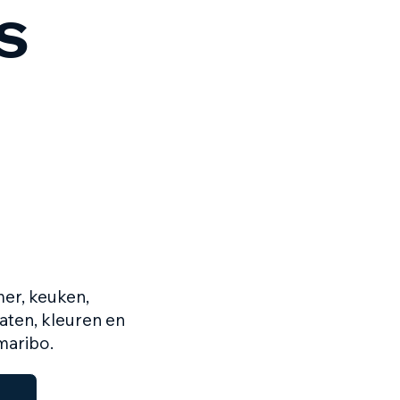
s
er, keuken,
aten, kleuren en
maribo.