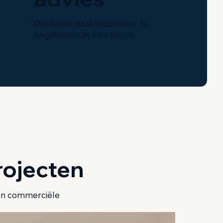
Ons team staat klaar om u te
begeleiden bij elke keuze.
rojecten
 en commerciële