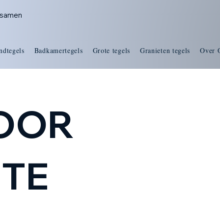
s samen
ndtegels
Badkamertegels
Grote tegels
Granieten tegels
Over 
VOOR
MTE