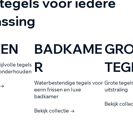
tegels voor iedere
ssing
KEN
BADKAME
GRO
R
TEG
ijlvolle tegels
e onderhouden
Waterbestendige tegels voor
Grote tegel
 →
eenn frissen en luxe
uitstraling
badkamer
Bekijk colle
Bekijk collectie →