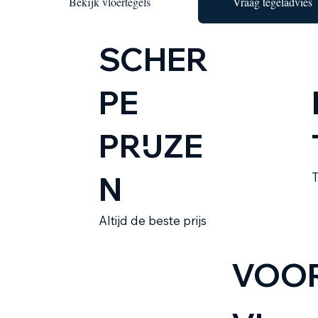
Bekijk vloertegels
Vraag tegeladvies
SCHER
PE
PRIJZE
N
T
Altijd de beste prijs
VOOR