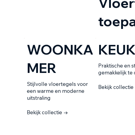
Vloer
toepa
WOONKA
KEU
MER
Praktische en st
gemakkelijk t
Stijlvolle vloertegels voor
Bekijk collectie
een warme en moderne
uitstraling
Bekijk collectie →