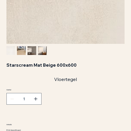
Starscream Mat Beige 600x600
Vloertegel
Aantal
Antislib
R10A Gerectificeerd