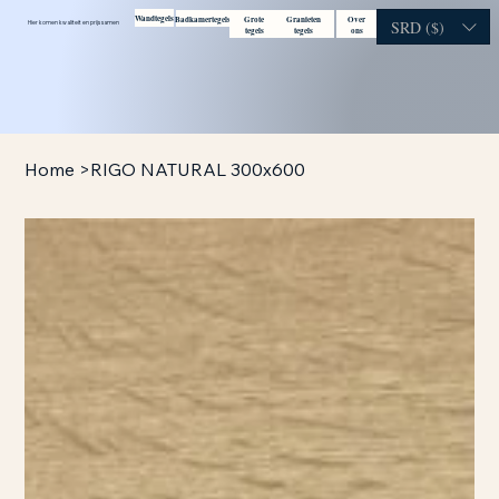
Wandtegels
Badkamertegels
Grote
Granieten
Over
Contact
Bezoek
SRD ($)
Hier komen kwaliteit en prijs samen
tegels
tegels
ons
showroom
Home
>
RIGO NATURAL 300x600