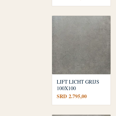
LIFT LICHT GRIJS
100X100
Prijs
SRD 2.795,00