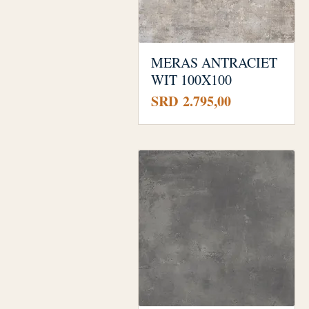
MERAS ANTRACIET
WIT 100X100
Prijs
SRD 2.795,00