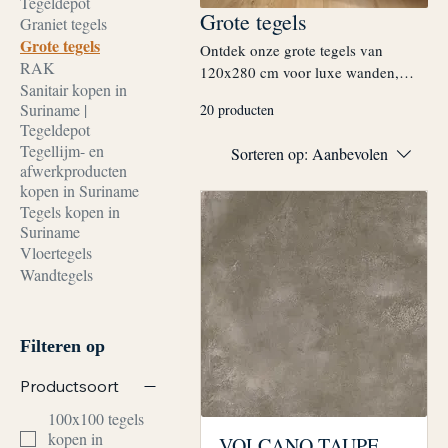
Tegeldepot
Grote tegels
Graniet tegels
Grote tegels
Ontdek onze grote tegels van
RAK
120x280 cm voor luxe wanden,
Sanitair kopen in
badkamers, accentwanden en
Suriname |
20 producten
moderne interieurprojecten. Het
Tegeldepot
royale formaat zorgt voor weinig
Tegellijm- en
Sorteren op:
Aanbevolen
voegen en een rustige, exclusieve
afwerkproducten
uitstraling. Informeer naar
kopen in Suriname
beschikbare kleuren, afwerkingen,
Tegels kopen in
prijzen, transport en actuele
Suriname
voorraad bij Tegeldepot Suriname in
Vloertegels
Paramaribo.
Wandtegels
Filteren op
Productsoort
100x100 tegels
kopen in
VOLCANO TAUPE