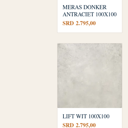
MERAS DONKER
ANTRACIET 100X100
Prijs
SRD 2.795,00
LIFT WIT 100X100
Prijs
SRD 2.795,00