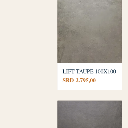
LIFT TAUPE 100X100
Prijs
SRD 2.795,00