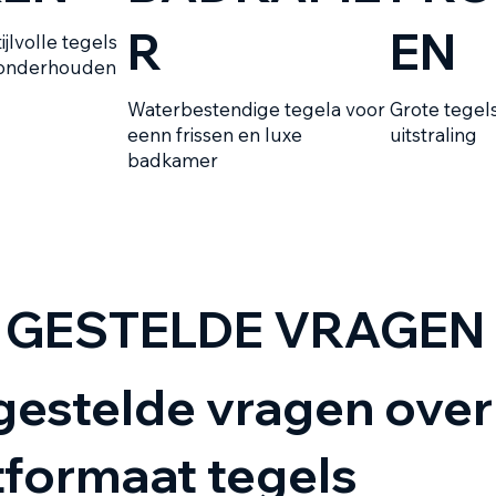
R
EN
ijlvolle tegels
 onderhouden
Waterbestendige tegela voor
Grote tegel
eenn frissen en luxe
uitstraling
badkamer
 GESTELDE VRAGEN
gestelde vragen over
formaat tegels