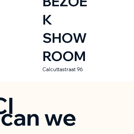
BEZOE
K
SHOW
ROOM
e
Calcuttastraat 96
CI
can we