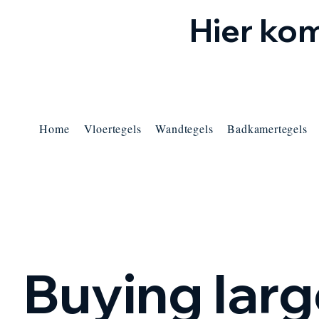
Hier kom
Home
Vloertegels
Wandtegels
Badkamertegels
Buying lar