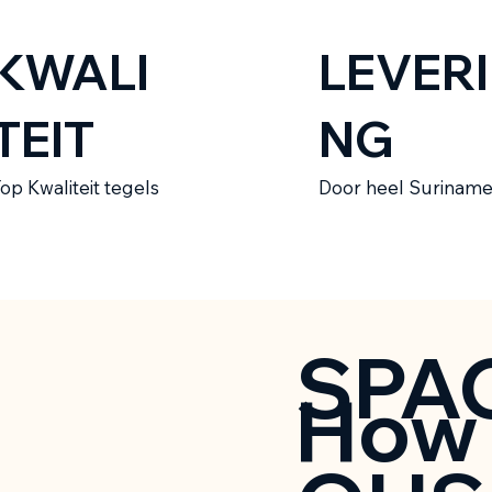
KWALI
LEVERI
TEIT
NG
op Kwaliteit tegels
Door heel Surinam
SPA
How 