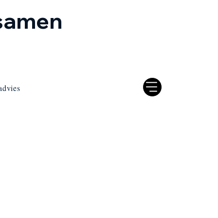
 samen
advies