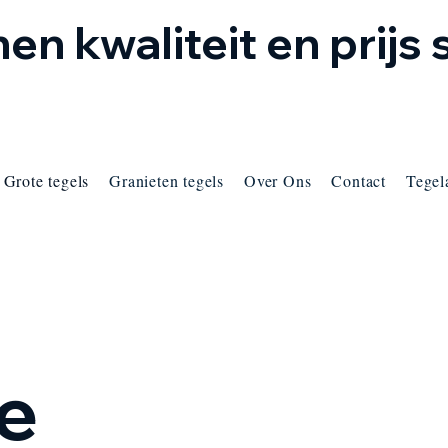
en kwaliteit en prijs
Grote tegels
Granieten tegels
Over Ons
Contact
Tegel
ge