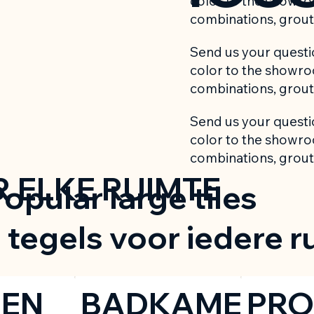
color to the showroo
combinations, grout 
Send us your questio
color to the showroo
combinations, grout 
Send us your questio
color to the showroo
combinations, grout 
 ELKE RUIMTE
opular large tiles
 tegels voor iedere r
KEN
BADKAME
PRO