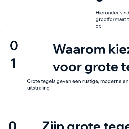
Hieronder vin
grootformaat t
op.
0
Waarom kie
1
voor grote t
Grote tegels geven een rustige, moderne en 
uitstraling.
Zijn grote teg
0