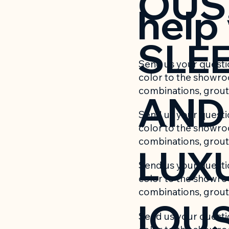
OUS
help
SLE
Send us your questio
color to the showroo
combinations, grout 
AND
Send us your questio
color to the showroo
combinations, grout 
LUX
Send us your questio
color to the showroo
combinations, grout 
IOU
Send us your questio