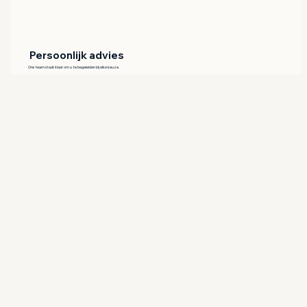
Persoonlijk advies
Ons team staat klaar om u te begeleiden bij elke keuze.