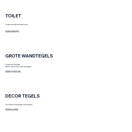
TOILET
Creëer een stijlvolle toiletruimte.
Ontdek toilettegels
GROTE WANDTEGELS
Creëer een ruimtelijk
effect met grootformaat wandtegels.
Ontdek grootformaat
DECOR TEGELS
Decoratieve wandtegels met karakter.
Ontdek mozaïekk