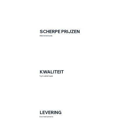
SCHERPE PRIJZEN
Altijd de beste prijs
KWALITEIT
Top Kwaliteit tegels
LEVERING
Door heel Suriname