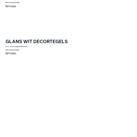
Afkomstig uit Italie
Bekijk product
GLANS WIT DECORTEGELS
6.5 X 26 cm ongerectificeerd
Afkomstig uit Italie
Bekijk product