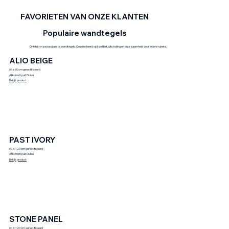
FAVORIETEN VAN ONZE KLANTEN
Populaire wandtegels
Ontdek onze populairste wandtegels. Geselecteerd op kwaliteit, uitstraling en duurzaamheid voor iedere ruimte.
ALIO BEIGE
60 x 60 cm gerectificeerd
Afkomstig uit Dubai
Bekijk product
PAST IVORY
60 X 120 cm gerectificeerd
Afkomstig uit Dubai
Bekijk product
STONE PANEL
60 X 120 cm gerectificeerd