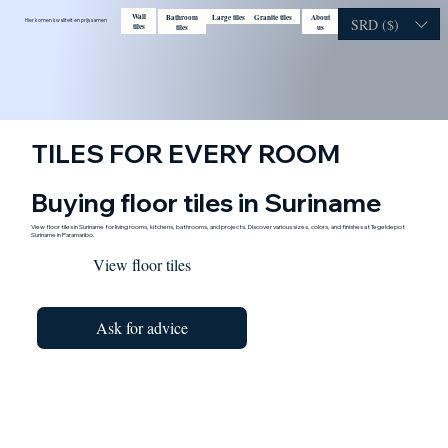
Wall
Bathroom
Large tiles
Granite tiles
About
Contact
Visit showroom
SRD ($)
Hier komen kwaliteit en prijs samen
tiles
tiles
us
TILES FOR EVERY ROOM
Buying floor tiles in Suriname
View floor tiles in Suriname for living rooms, kitchens, bathrooms, and projects. Discover various sizes, colors, and finishes at Tegeldepot
Suriname in Paramaribo.
View floor tiles
Ask for advice