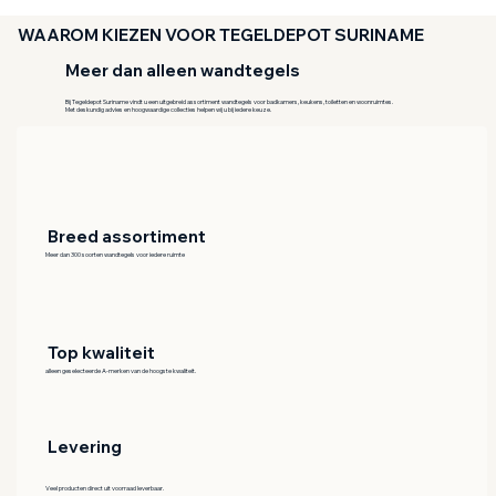
WAAROM KIEZEN VOOR TEGELDEPOT SURINAME
Meer dan alleen wandtegels
Bij Tegeldepot Suriname vindt u een uitgebreid assortiment wandtegels voor badkamers, keukens, toiletten en woonruimtes.
Met deskundig advies en hoogwaardige collecties helpen wij u bij iedere keuze.
Breed assortiment
Meer dan 300 soorten wandtegels voor iedere ruimte
Top kwaliteit
alleen geselecteerde A-merken van de hoogste kwaliteit.
Levering
Veel producten direct uit voorraad leverbaar.