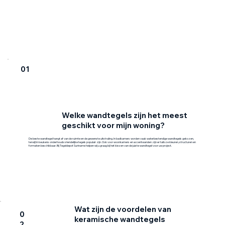
01
Welke wandtegels zijn het meest
geschikt voor mijn woning?
De beste wandtegel hangt af van de ruimte en de gewenste uitstraling. In badkamers worden vaak waterbestendige wandtegels gekozen,
terwijl in keukens onderhoudsvriendelijke tegels populair zijn. Ook voor woonkamers en accentwanden zijn er talloze kleuren, structuren en
formaten beschikbaar. Bij Tegeldepot Suriname helpen wij u graag bij het kiezen van de juiste wandtegel voor uw project.
Wat zijn de voordelen van
0
keramische wandtegels
2