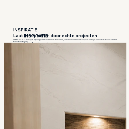
INSPIRATIE
Laat u inspireren door echte projecten
INSPIRATIE
Ontdek hoe onze vloertegels zijn toegepast in woonkamers, badkamers, keukens en commerciële projecten. Zo krijgt u een realistisch beeld van kleur,
Laat u inspireren door echte
formaat en uitstraling.
projecten
Ontdek hoe onze vloertegels zijn toegepast in woonkamers, badkamers, keukens en commerciële projecten. Zo krijgt
u een realistisch beeld van kleur, formaat en uitstraling.