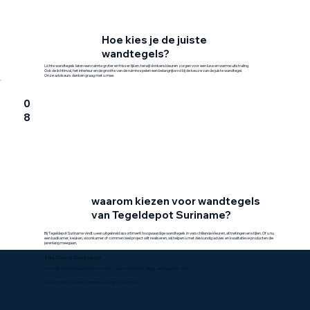
Hoe kies je de juiste
wandtegels?
Lichte wandtegels laten een ruimte groter en frisser lijken, terwijl donkere kleuren zorgen voor een luxe en warme uitstraling.
Ook de lichtinval, het interieur en de grootte van de ruimte spelen een belangrijke rol bij de keuze van de juiste wandtegel.
Onze adviseurs denken graag met u mee.
0
8
waarom kiezen voor wandtegels
van Tegeldepot Suriname?
Bij Tegeldepot Suriname vindt u een uitgebreid assortiment hoogwaardige wandtegels in verschillende kleuren, afmetingen en stijlen. Of u nu
een badkamer, keuken, woonkamer of commercieel project wilt realiseren, wij helpen u met deskundig advies en kwalitatieve producten die
jarenlang meegaan.
Tile Depot Suriname
Your tile shop in Paramaribo for floor, wall, bathroom, large, and granite tiles
© 2026 Tegeldepot Suriname. All rights reserved.