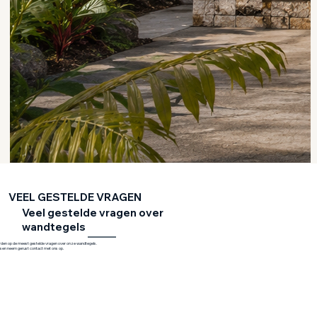
VEEL GESTELDE VRAGEN
Veel gestelde vragen over
wandtegels
rden op de meest gestelde vragen over onze wandtegels.
ussen neem gerust contact met ons op.