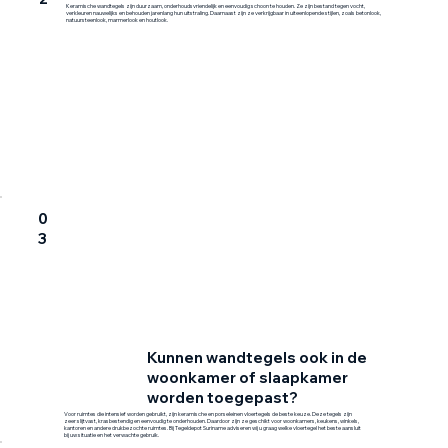
Keramische wandtegels zijn duurzaam, onderhoudsvriendelijk en eenvoudig schoon te houden. Ze zijn bestand tegen vocht,
verkleuren nauwelijks en behouden jarenlang hun uitstraling. Daarnaast zijn ze verkrijgbaar in uiteenlopende stijlen, zoals betonlook,
natuursteenlook, marmerlook en houtlook.
0
3
Kunnen wandtegels ook in de
woonkamer of slaapkamer
worden toegepast?
Voor ruimtes die intensief worden gebruikt, zijn keramische en porseleinen vloertegels de beste keuze. Deze tegels zijn
zeer slijtvast, krasbestendig en eenvoudig te onderhouden. Daardoor zijn ze geschikt voor woonkamers, keukens, winkels,
kantoren en andere drukbezochte ruimtes. Bij Tegeldepot Suriname adviseren wij u graag welke vloertegel het beste aansluit
bij uw situatie en het verwachte gebruik.