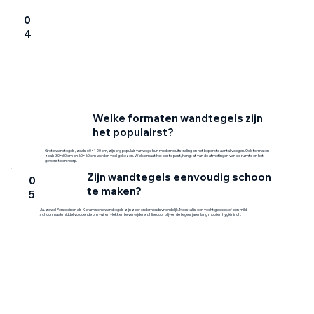
0
4
Welke formaten wandtegels zijn
het populairst?
Grote wandtegels, zoals 60×120 cm, zijn erg populair vanwege hun moderne uitstraling en het beperkte aantal voegen. Ook formaten
zoals 30×60 cm en 60×60 cm worden veel gekozen. Welke maat het beste past, hangt af van de afmetingen van de ruimte en het
gewenste ontwerp.
Zijn wandtegels eenvoudig schoon
0
te maken?
5
Ja. zowel Porseleinen als Keramische wandtegels zijn zeer onderhoudsvriendelijk. Meestal is een vochtige doek of een mild
schoonmaakmiddel voldoende om vuil en vlekken te verwijderen. Hierdoor blijven de tegels jarenlang mooi en hygiënisch.