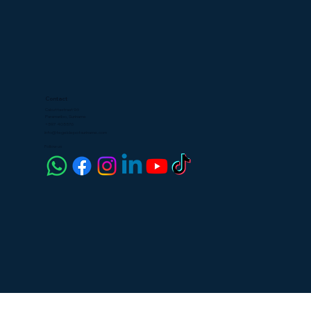
Contact
Calcuttastraat 96
Paramaribo, Suriname
+597 405576
info@tegeldepotsuriname.com
Follow us