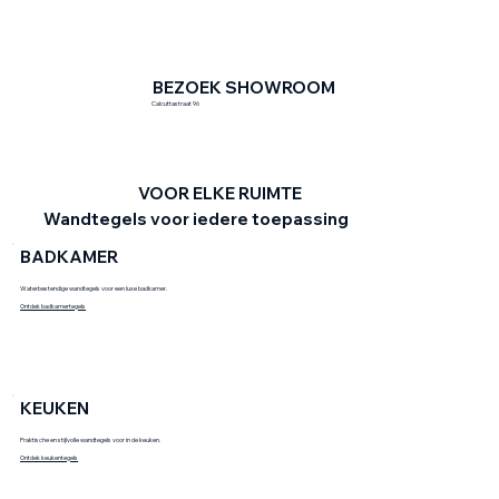
BEZOEK SHOWROOM
Calcuttastraat 96
VOOR ELKE RUIMTE
Wandtegels voor iedere toepassing
BADKAMER
Waterbestendige wandtegels voor een luxe badkamer.
Ontdek badkamertegels
KEUKEN
Praktische en stijlvolle wandtegels voor in de keuken.
Ontdek keukentegels