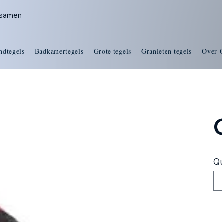
s samen
ndtegels
Badkamertegels
Grote tegels
Granieten tegels
Over 
Qu