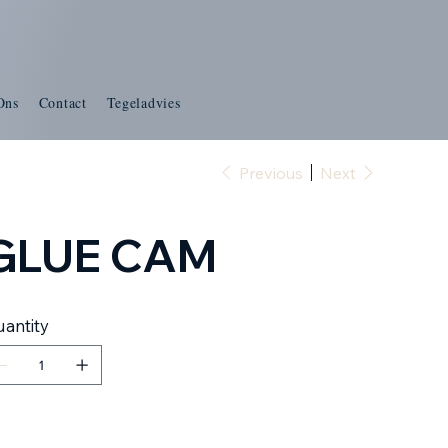
Ons
Contact
Tegeladvies
Previous
Next
GLUE CAM
antity