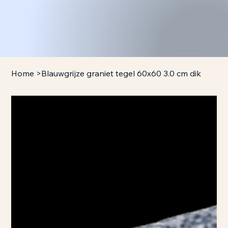
Home
>
Blauwgrijze graniet tegel 60x60 3.0 cm dik