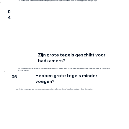
Ja. Grote tegels kunnen een kleine ruimte juist groter laten ogen doordat het vloer- of wandoppervlak rustiger oogt.
0
4
Zijn grote tegels geschikt voor
badkamers?
Ja. Grote keramische tegels zijn uitstekend geschikt voor badkamers. Ze zijn waterbestendig, onderhoudsvriendelijk en zorgen voor
minder voegen.
Hebben grote tegels minder
05
voegen?
Ja. Minder voegen zorgen voor een strakker geheel en maken de vloer of wand eenvoudiger schoon te houden.