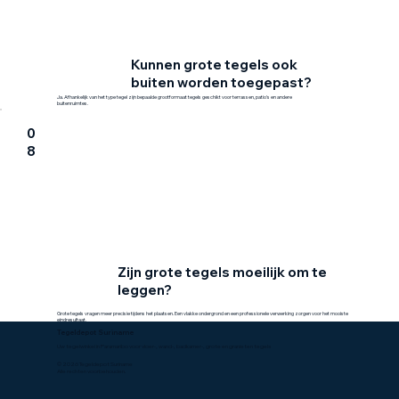
Kunnen grote tegels ook
buiten worden toegepast?
Ja. Afhankelijk van het type tegel zijn bepaalde grootformaat tegels geschikt voor terrassen, patio's en andere
buitenruimtes.
0
8
Zijn grote tegels moeilijk om te
leggen?
Grote tegels vragen meer precisie tijdens het plaatsen. Een vlakke ondergrond en een professionele verwerking zorgen voor het mooiste
eindresultaat.
Tegeldepot Suriname
Uw tegelwinkel in Paramaribo voor vloer-, wand-, badkamer-, grote en granieten tegels
© 2026 Tegeldepot Suriname
Alle rechten voorbehouden.