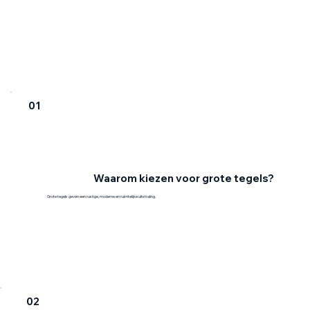
01
Waarom kiezen voor grote tegels?
Grote tegels geven een rustige, moderne en ruimtelijke uitstraling.
02