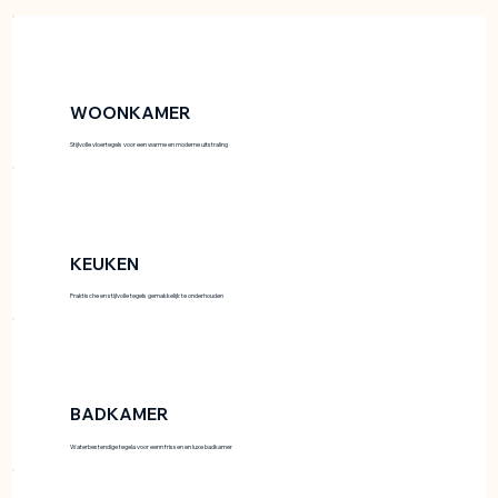
WOONKAMER
Stijlvolle vloertegels voor een warme en moderne uitstraling
KEUKEN
Praktische en stijlvolle tegels gemakkelijk te onderhouden
BADKAMER
Waterbestendige tegela voor eenn frissen en luxe badkamer