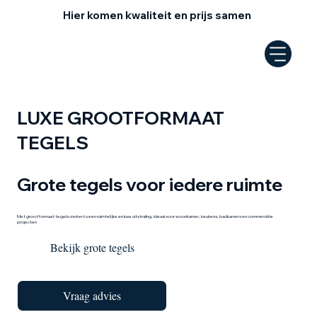
Hier komen kwaliteit en prijs samen
LUXE GROOTFORMAAT
TEGELS
Grote tegels voor iedere ruimte
Met grootformaat tegels creëert u een ruimtelijke en luxe uitstraling. Ideaal voor woonkamer, keukens, badkamers en commerciële
projecten
Bekijk grote tegels
Vraag advies