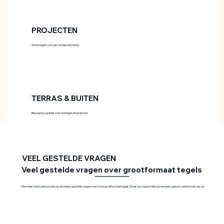
PROJECTEN
Grote tegels voor een rustige uitstraling
TERRAS & BUITEN
Blauwgrijze graniet voor woningen en projecten
VEEL GESTELDE VRAGEN
Veel gestelde vragen over grootformaat tegels
Hieronder vind u antwoorden op de meest gestelde vragen over onze grootformaat tegels. Staat uw vraag e niet tussen neem gerust contact met ons op.