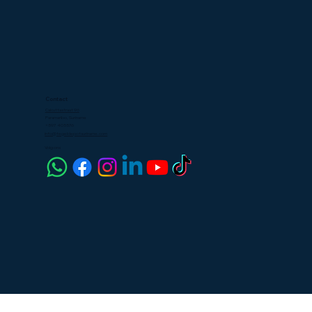
Contact
Calcuttastraat 96
Paramaribo, Suriname
+597 405576
info@tegeldepotsuriname.com
Volg ons