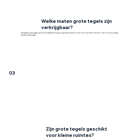
Welke maten grote tegels zijn
verkrijgbaar?
Wij bieden grote tegels aan in verschillende formaten, waaronder 60x60 cm, 60x120 cm, 80x80, 100x100, 120x120 cm en andere
grootformaat tegels.
03
Zijn grote tegels geschikt
voor kleine ruimtes?