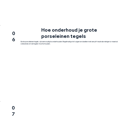
Hoe onderhoud je grote
0
porseleinen tegels
6
Grote porseleinen tegels zijn eenvoudig te onderhouden. Regelmatig stofzuigen en dweilen met een pH-neutrale reiniger is meestal
voldoende om de tegels mooi te houden.
0
7