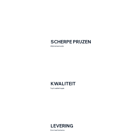
SCHERPE PRIJZEN
Altijd de beste prijs
KWALITEIT
Top Kwaliteit tegels
LEVERING
Door heel Suriname